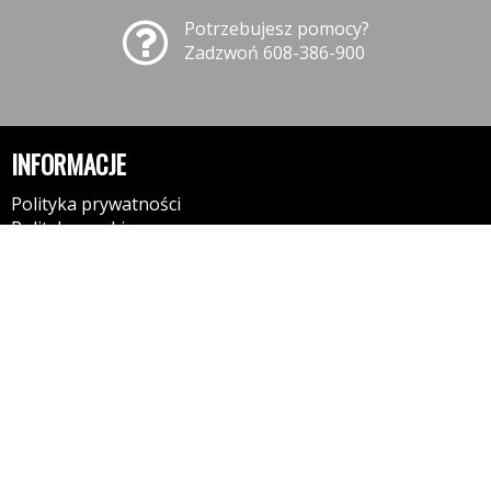
Potrzebujesz pomocy?
Zadzwoń 608-386-900
INFORMACJE
Polityka prywatności
Polityka cookies
Klauzula informacyjna RODO
Reklamacje
GODZINY OTWARCIA
Przed przyjazdem prosimy o kontakt telefoniczny
608 386 900!!!
Poniedziałek
Wtorek
Środa
Czwartek