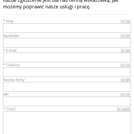
możemy poprawić nasze usługi i pracę.
* Imię
0 / 25
Nazwisko
0 / 25
* E-mail
0 / 60
* Telefon
0 / 15
Nazwa firmy
0 / 80
NIP
0 / 15
* Treść
0 / 4000
CARBARSC.P