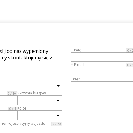
* Imię
lij do nas wypełniony
0 / 
 my skontaktujemy się z
* E-mail
0 / 
Treść
Skrzynia biegów
0 / 10
Kolor
0 / 4
mer rejestracyjny pojazdu
0 / 20