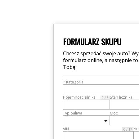
FORMULARZ SKUPU
Chcesz sprzedać swoje auto? Wyś
formularz online, a następnie to
Tobą
* Kategoria
Pojemność silnika
Stan licznika
0 / 5
Typ paliwa
Moc
VIN
Nu
0 / 17