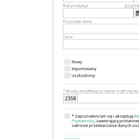
Rok produkcji
Dat
0 / 4
Pozostałe dane
Cena
Nowy
Importowany
Uszkodzony
* W celu weryfikacji przepisz 4 cyfrowy k
2
3
5
8
* Zapoznałem/am się i akceptuję
Re
Prywatności
, zawierającą postanowi
zakresie przetwarzania danych o