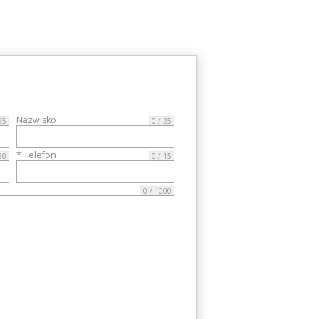
Nazwisko
25
0 / 25
* Telefon
60
0 / 15
0 / 1000