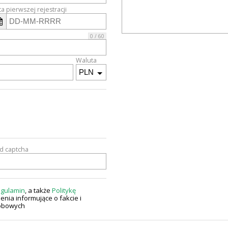
a pierwszej rejestracji
0 / 60
Waluta
CARBARSC.P
od captcha
gulamin
, a także
Politykę
enia informujące o fakcie i
sobowych