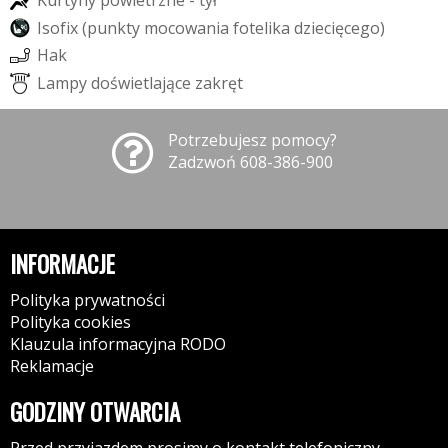
I
s
o
f
i
x
(
p
u
n
k
t
y
m
o
c
o
w
a
n
i
a
f
o
t
e
l
i
k
a
d
z
i
e
c
i
ę
c
e
g
o
)
H
a
k
L
a
m
p
y
d
o
ś
w
i
e
t
l
a
j
ą
c
e
z
a
k
r
ę
t
Potrzebujesz pomocy?
Zadzwoń 608-386-900
INFORMACJE
Polityka prywatności
Polityka cookies
Klauzula informacyjna RODO
Reklamacje
GODZINY OTWARCIA
Przed przyjazdem prosimy o kontakt telefoniczny