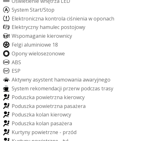
O
ś
w
i
e
t
l
e
n
i
e
w
n
ę
t
r
z
a
L
E
D
S
y
s
t
e
m
S
t
a
r
t
/
S
t
o
p
E
l
e
k
t
r
o
n
i
c
z
n
a
k
o
n
t
r
o
l
a
c
i
ś
n
i
e
n
i
a
w
o
p
o
n
a
c
h
E
l
e
k
t
r
y
c
z
n
y
h
a
m
u
l
e
c
p
o
s
t
o
j
o
w
y
W
s
p
o
m
a
g
a
n
i
e
k
i
e
r
o
w
n
i
c
y
F
e
l
g
i
a
l
u
m
i
n
i
o
w
e
1
8
O
p
o
n
y
w
i
e
l
o
s
e
z
o
n
o
w
e
A
B
S
E
S
P
A
k
t
y
w
n
y
a
s
y
s
t
e
n
t
h
a
m
o
w
a
n
i
a
a
w
a
r
y
j
n
e
g
o
S
y
s
t
e
m
r
e
k
o
m
e
n
d
a
c
j
i
p
r
z
e
r
w
p
o
d
c
z
a
s
t
r
a
s
y
P
o
d
u
s
z
k
a
p
o
w
i
e
t
r
z
n
a
k
i
e
r
o
w
c
y
P
o
d
u
s
z
k
a
p
o
w
i
e
t
r
z
n
a
p
a
s
a
ż
e
r
a
P
o
d
u
s
z
k
a
k
o
l
a
n
k
i
e
r
o
w
c
y
P
o
d
u
s
z
k
a
k
o
l
a
n
p
a
s
a
ż
e
r
a
K
u
r
t
y
n
y
p
o
w
i
e
t
r
z
n
e
-
p
r
z
ó
d
K
u
r
t
y
n
y
p
o
w
i
e
t
r
z
n
e
-
t
y
ł