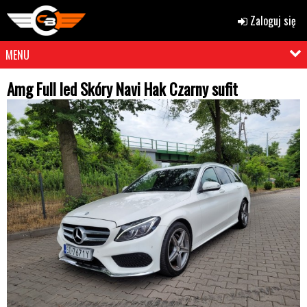
Zaloguj się
MENU
Amg Full led Skóry Navi Hak Czarny sufit