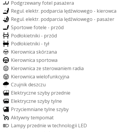
P
o
d
g
r
z
e
w
a
n
y
f
o
t
e
l
p
a
s
a
ż
e
r
a
R
e
g
u
l
.
e
l
e
k
t
r
.
p
o
d
p
a
r
c
i
a
l
ę
d
ź
w
i
o
w
e
g
o
-
k
i
e
r
o
w
c
a
R
e
g
u
l
.
e
l
e
k
t
r
.
p
o
d
p
a
r
c
i
a
l
ę
d
ź
w
i
o
w
e
g
o
-
p
a
s
a
ż
e
r
S
p
o
r
t
o
w
e
f
o
t
e
l
e
-
p
r
z
ó
d
P
o
d
ł
o
k
i
e
t
n
i
k
i
-
p
r
z
ó
d
P
o
d
ł
o
k
i
e
t
n
i
k
i
-
t
y
ł
K
i
e
r
o
w
n
i
c
a
s
k
ó
r
z
a
n
a
K
i
e
r
o
w
n
i
c
a
s
p
o
r
t
o
w
a
K
i
e
r
o
w
n
i
c
a
z
e
s
t
e
r
o
w
a
n
i
e
m
r
a
d
i
a
K
i
e
r
o
w
n
i
c
a
w
i
e
l
o
f
u
n
k
c
y
j
n
a
C
z
u
j
n
i
k
d
e
s
z
c
z
u
E
l
e
k
t
r
y
c
z
n
e
s
z
y
b
y
p
r
z
e
d
n
i
e
E
l
e
k
t
r
y
c
z
n
e
s
z
y
b
y
t
y
l
n
e
P
r
z
y
c
i
e
m
n
i
a
n
e
t
y
l
n
e
s
z
y
b
y
A
k
t
y
w
n
y
t
e
m
p
o
m
a
t
L
a
m
p
y
p
r
z
e
d
n
i
e
w
t
e
c
h
n
o
l
o
g
i
i
L
E
D