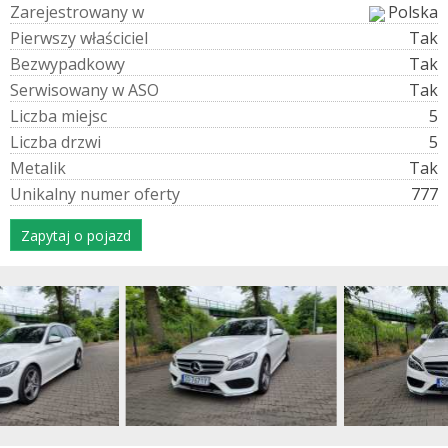
Z
a
r
e
j
e
s
t
r
o
w
a
n
y
w
Polska
P
i
e
r
w
s
z
y
w
ł
a
ś
c
i
c
i
e
l
Tak
B
e
z
w
y
p
a
d
k
o
w
y
Tak
S
e
r
w
i
s
o
w
a
n
y
w
A
S
O
Tak
L
i
c
z
b
a
m
i
e
j
s
c
5
L
i
c
z
b
a
d
r
z
w
i
5
M
e
t
a
l
i
k
Tak
U
n
i
k
a
l
n
y
n
u
m
e
r
o
f
e
r
t
y
777
Zapytaj o pojazd