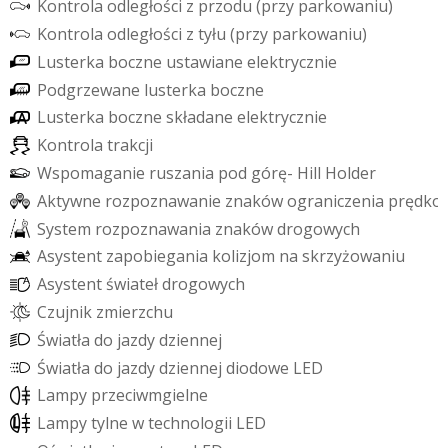
K
o
n
t
r
o
l
a
o
d
l
e
g
ł
o
ś
c
i
z
p
r
z
o
d
u
(
p
r
z
y
p
a
r
k
o
w
a
n
i
u
)
K
o
n
t
r
o
l
a
o
d
l
e
g
ł
o
ś
c
i
z
t
y
ł
u
(
p
r
z
y
p
a
r
k
o
w
a
n
i
u
)
L
u
s
t
e
r
k
a
b
o
c
z
n
e
u
s
t
a
w
i
a
n
e
e
l
e
k
t
r
y
c
z
n
i
e
P
o
d
g
r
z
e
w
a
n
e
l
u
s
t
e
r
k
a
b
o
c
z
n
e
L
u
s
t
e
r
k
a
b
o
c
z
n
e
s
k
ł
a
d
a
n
e
e
l
e
k
t
r
y
c
z
n
i
e
K
o
n
t
r
o
l
a
t
r
a
k
c
j
i
W
s
p
o
m
a
g
a
n
i
e
r
u
s
z
a
n
i
a
p
o
d
g
ó
r
ę
-
H
i
l
l
H
o
l
d
e
r
A
k
t
y
w
n
e
r
o
z
p
o
z
n
a
w
a
n
i
e
z
n
a
k
ó
w
o
g
r
a
n
i
c
z
e
n
i
a
p
r
ę
d
k
o
S
y
s
t
e
m
r
o
z
p
o
z
n
a
w
a
n
i
a
z
n
a
k
ó
w
d
r
o
g
o
w
y
c
h
A
s
y
s
t
e
n
t
z
a
p
o
b
i
e
g
a
n
i
a
k
o
l
i
z
j
o
m
n
a
s
k
r
z
y
ż
o
w
a
n
i
u
A
s
y
s
t
e
n
t
ś
w
i
a
t
e
ł
d
r
o
g
o
w
y
c
h
C
z
u
j
n
i
k
z
m
i
e
r
z
c
h
u
Ś
w
i
a
t
ł
a
d
o
j
a
z
d
y
d
z
i
e
n
n
e
j
Ś
w
i
a
t
ł
a
d
o
j
a
z
d
y
d
z
i
e
n
n
e
j
d
i
o
d
o
w
e
L
E
D
L
a
m
p
y
p
r
z
e
c
i
w
m
g
i
e
l
n
e
L
a
m
p
y
t
y
l
n
e
w
t
e
c
h
n
o
l
o
g
i
i
L
E
D