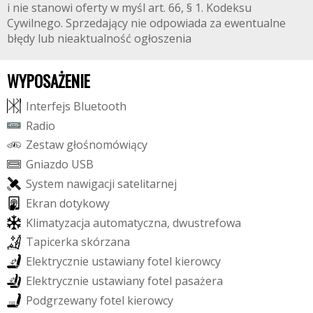
i nie stanowi oferty w myśl art. 66, § 1. Kodeksu
Cywilnego. Sprzedający nie odpowiada za ewentualne
błędy lub nieaktualność ogłoszenia
WYPOSAŻENIE
I
n
t
e
r
f
e
j
s
B
l
u
e
t
o
o
t
h
R
a
d
i
o
Z
e
s
t
a
w
g
ł
o
ś
n
o
m
ó
w
i
ą
c
y
G
n
i
a
z
d
o
U
S
B
S
y
s
t
e
m
n
a
w
i
g
a
c
j
i
s
a
t
e
l
i
t
a
r
n
e
j
E
k
r
a
n
d
o
t
y
k
o
w
y
K
l
i
m
a
t
y
z
a
c
j
a
a
u
t
o
m
a
t
y
c
z
n
a
,
d
w
u
s
t
r
e
f
o
w
a
T
a
p
i
c
e
r
k
a
s
k
ó
r
z
a
n
a
E
l
e
k
t
r
y
c
z
n
i
e
u
s
t
a
w
i
a
n
y
f
o
t
e
l
k
i
e
r
o
w
c
y
E
l
e
k
t
r
y
c
z
n
i
e
u
s
t
a
w
i
a
n
y
f
o
t
e
l
p
a
s
a
ż
e
r
a
P
o
d
g
r
z
e
w
a
n
y
f
o
t
e
l
k
i
e
r
o
w
c
y