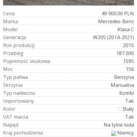
C
e
n
a
49 900.00 PLN
M
a
r
k
a
Mercedes-Benz
M
o
d
e
l
Klasa C
G
e
n
e
r
a
c
j
a
W205 (2014-2021)
R
o
k
p
r
o
d
u
k
c
j
i
2015
P
r
z
e
b
i
e
g
187 000
P
o
j
e
m
n
o
ś
ć
s
k
o
k
o
w
a
1595
M
o
c
156
T
y
p
p
a
l
i
w
a
Benzyna
S
k
r
z
y
n
i
a
Manualna
T
y
p
n
a
d
w
o
z
i
a
Kombi
I
m
p
o
r
t
o
w
a
n
y
Tak
K
o
l
o
r
Biały
V
A
T
m
a
r
ż
a
Tak
N
a
p
ę
d
Na tylne koła
K
r
a
j
p
o
c
h
o
d
z
e
n
i
a
Niemcy