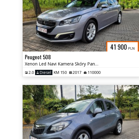
41 900
PLN
Peugeot 508
Xenon Led Navi Kamera Skóry Panorama Hak
2.0
Diesel
KM 150
2017
110000