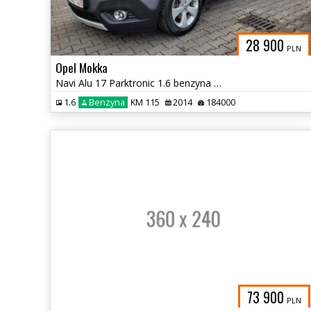
28 900
PLN
Opel Mokka
Navi Alu 17 Parktronic 1.6 benzyna 116Km
1.6
Benzyna
KM 115
2014
184000
73 900
PLN