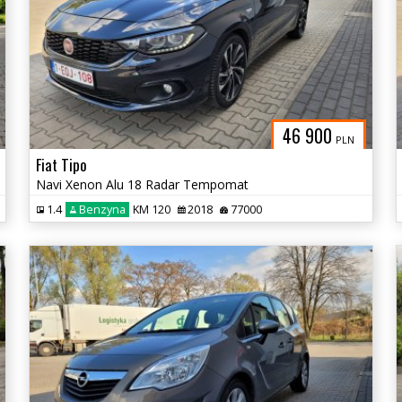
46 900
PLN
Fiat Tipo
Navi Xenon Alu 18 Radar Tempomat
1.4
Benzyna
KM 120
2018
77000