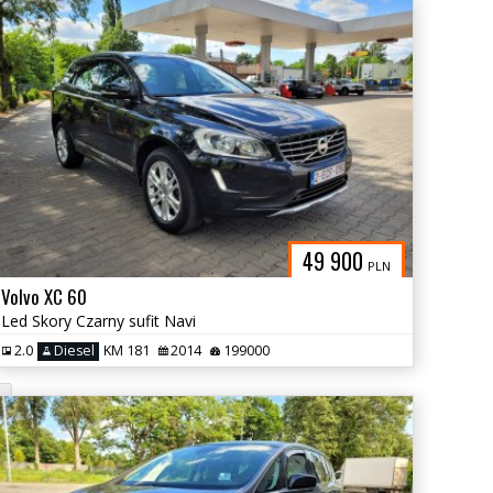
49 900
PLN
Volvo XC 60
Led Skory Czarny sufit Navi
2.0
Diesel
KM 181
2014
199000
L