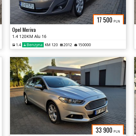
17 500
PLN
Opel Meriva
1.4 120KM Alu 16
1.4
Benzyna
KM 120
2012
150000
33 900
PLN