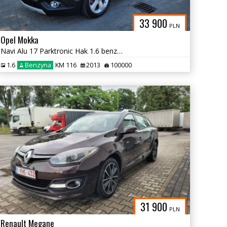
33 900
PLN
Opel Mokka
Navi Alu 17 Parktronic Hak 1.6 benzyna 116Km
1.6
Benzyna
KM 116
2013
100000
31 900
PLN
Renault Megane