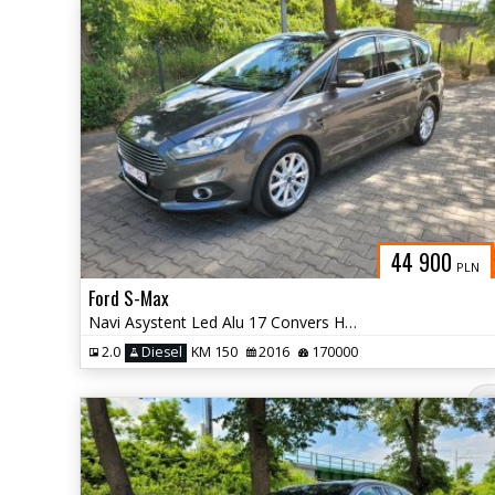
44 900
PLN
Ford S-Max
Navi Asystent Led Alu 17 Convers Hak
2.0
Diesel
KM 150
2016
170000