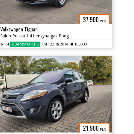
37 900
PLN
Volkswagen Tiguan
Salon Polska 1.4 benzyna gaz Podgrzewane fotele
1.4
Benzyna+LPG
KM 122
2014
160000
21 900
PLN