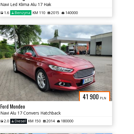
Navi Led Klima Alu 17 Hak
1.6
Benzyna
KM 110
2015
140000
41 900
PLN
Ford Mondeo
Navi Alu 17 Convers Hatchback
2.0
Diesel
KM 150
2014
180000