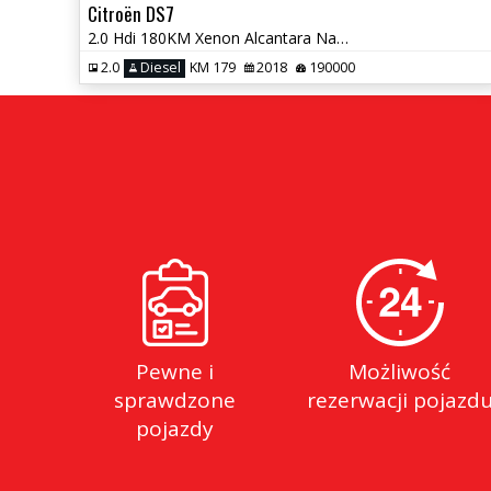
Citroën DS7
2.0 Hdi 180KM Xenon Alcantara Navi Kamera
2.0
Diesel
KM 179
2018
190000
Pewne i
Możliwość
sprawdzone
rezerwacji pojazd
pojazdy