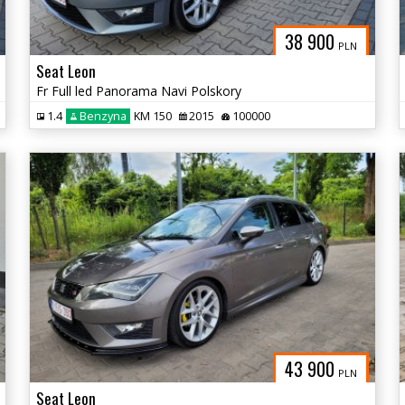
38 900
PLN
Seat Leon
Fr Full led Panorama Navi Polskory
1.4
Benzyna
KM 150
2015
100000
43 900
PLN
Seat Leon