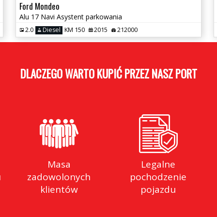
Ford Mondeo
Alu 17 Navi Asystent parkowania
2.0
Diesel
KM 150
2015
212000
DLACZEGO WARTO KUPIĆ P
Masa
Legalne
u
zadowolonych
pochodzenie
klientów
pojazdu