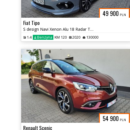
49 900
PLN
Fiat Tipo
S design Navi Xenon Alu 18 Radar Tempomat Sport
1.4
Benzyna
KM 120
2020
130000
54 900
PLN
Renault Scenic