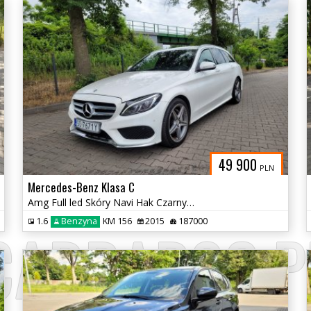
49 900
PLN
Mercedes-Benz Klasa C
Amg Full led Skóry Navi Hak Czarny sufit
1.6
Benzyna
KM 156
2015
187000
CARBARSC.P