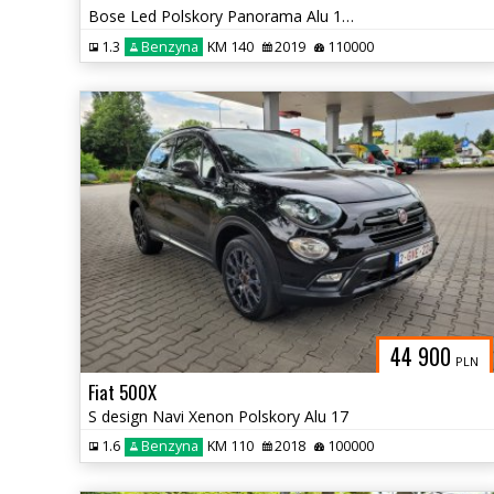
Bose Led Polskory Panorama Alu 19 Kamera
1.3
Benzyna
KM 140
2019
110000
44 900
PLN
Fiat 500X
S design Navi Xenon Polskory Alu 17
1.6
Benzyna
KM 110
2018
100000