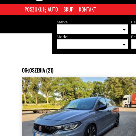
POSZUKUJĘ AUTO
SKUP
KONTAKT
Marka
Pa
Model
Pr
OGŁOSZENIA (21)