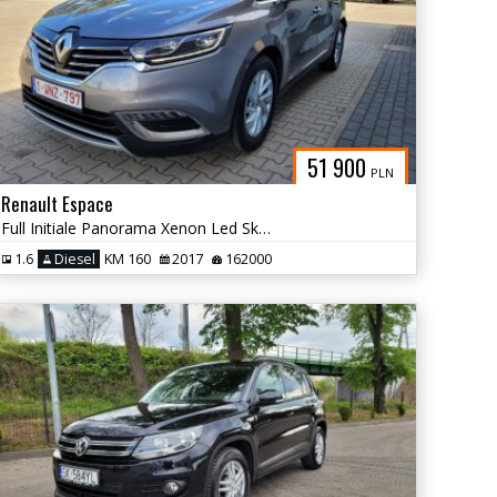
51 900
PLN
Renault Espace
Full Initiale Panorama Xenon Led Skory Alu 18
1.6
Diesel
KM 160
2017
162000