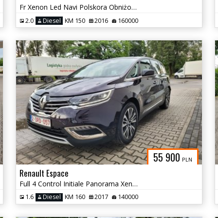
Fr Xenon Led Navi Polskora Obniżony Dokladki
2.0
Diesel
KM 150
2016
160000
55 900
PLN
Renault Espace
Full 4 Control Initiale Panorama Xenon Led Skory Alu 18
1.6
Diesel
KM 160
2017
140000