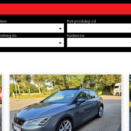
liwo
Rok produkcji od
zebieg do
Nadwozie