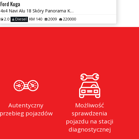
Ford Kuga
4x4 Navi Alu 18 Skóry Panorama Kamera
2.0
Diesel
KM 140
2009
220000
Autentyczny
Możliwość
przebieg pojazdów
sprawdzenia
pojazdu na stacji
diagnostycznej